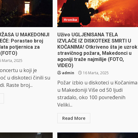
Hronika
UŽASA U MAKEDONIJI
Uživo UGLJENISANA TELA
EĆE: Porastao broj
IZVLAČE IZ DISKOTEKE SMRTI U
data potjernica za
KOČANIMA! Otkriveno šta je uzrok
e (FOTO)
stravičnog požara, Makedonci u
agoniji traže najmilije (FOTO,
 Marta, 2025
VIDEO)
oncertu u koji je
admin
16 Marta, 2025
ć u diskoteci činili su
Požar izbio u diskoteci u Kočanima
. Raste broj...
u Makedoniji Više od 50 ljudi
stradalo, oko 100 povređenih
Veliki...
Read More