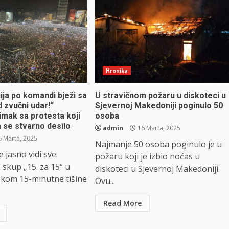
Hronika
ija po komandi bježi sa
U stravičnom požaru u diskoteci u
d zvučni udar!“
Sjevernoj Makedoniji poginulo 50
imak sa protesta koji
osoba
 se stvarno desilo
admin
16 Marta, 2025
 Marta, 2025
Najmanje 50 osoba poginulo je u
 jasno vidi sve.
požaru koji je izbio noćas u
 skup „15. za 15“ u
diskoteci u Sjevernoj Makedoniji.
kom 15-minutne tišine
Ovu...
Read More