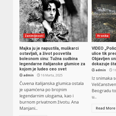
Zanimljivosti
Hronika
Majka ju je napustila, muškarci
VIDEO „Polic
ostavljali, a život posvetila
ulice tik pre
bolesnom sinu: Tužna sudbina
Objavljen sn
legendarne italijanske glumice za
dokazuje šta
kojom je ludeo ceo svet
admin
16
admin
16 Marta, 2025
Iz snimaka se
Čuvena italijanska glumica ostala
Veličanstven
je upamćena po brojnim
Beogradu to
legendarnim ulogama, kao i
u...
burnom privatnom životu. Ana
Manjani...
Read More