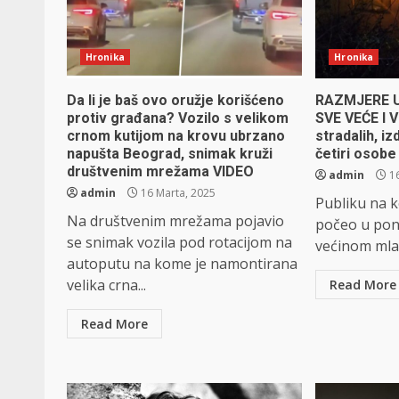
Hronika
Hronika
Da li je baš ovo oružje korišćeno
RAZMJERE 
protiv građana? Vozilo s velikom
SVE VEĆE I V
crnom kutijom na krovu ubrzano
stradalih, iz
napušta Beograd, snimak kruži
četiri osob
društvenim mrežama VIDEO
admin
16
admin
16 Marta, 2025
Publiku na k
Na društvenim mrežama pojavio
počeo u pono
se snimak vozila pod rotacijom na
većinom mladi
autoputu na kome je namontirana
velika crna...
Read More
Read More