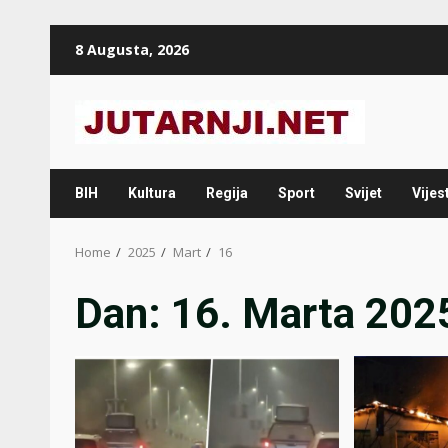
Skip
8 Augusta, 2026
to
content
BIH
Kultura
Regija
Sport
Svijet
Vijest
Home
2025
Mart
16
Dan:
16. Marta 202