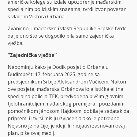
američke kolege su izdale upozorenje mađarskim
specijalnim policijskim snagama, tvrdi izvor povezan
s vladom Viktora Orbana.
Zvanično, i mađarske i vlasti Republike Srpske tvrde
da je ono što se dogodilo bila samo zajednička
vježba.
“Zajednička vježba”
Napominju kako je Dodik posjetio Orbana u
Budimpešti 17. februara 2025. godine sa
predsjednikom Srbije Aleksandrom Vučićem. Nakon
ove posjete, mađarska Orbánova lojalistička elitna
specijalna policija TEK, predvođena bivšim glavnim
tjelohraniteljem mađarskog premijera i pouzdanim
pomoćnikom Jánosom Hajdoom, dobila je zadatak da
pripremi i izvrši misiju izvlačenja ako je potrebno.
Nejasno je na čijoj je ideji ili inicijativi zasnovan ovaj
plan, piše ovaj medij.