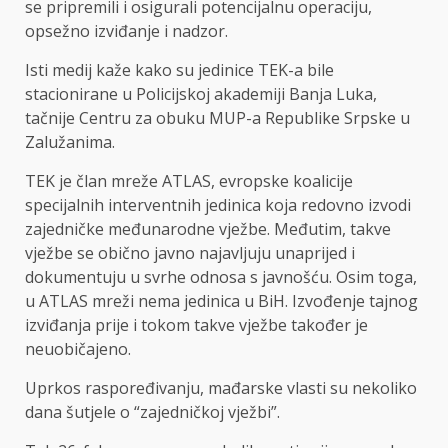
se pripremili i osigurali potencijalnu operaciju,
opsežno izviđanje i nadzor.
Isti medij kaže kako su jedinice TEK-a bile
stacionirane u Policijskoj akademiji Banja Luka,
tačnije Centru za obuku MUP-a Republike Srpske u
Zalužanima.
TEK je član mreže ATLAS, evropske koalicije
specijalnih interventnih jedinica koja redovno izvodi
zajedničke međunarodne vježbe. Međutim, takve
vježbe se obično javno najavljuju unaprijed i
dokumentuju u svrhe odnosa s javnošću. Osim toga,
u ATLAS mreži nema jedinica u BiH. Izvođenje tajnog
izviđanja prije i tokom takve vježbe također je
neuobičajeno.
Uprkos raspoređivanju, mađarske vlasti su nekoliko
dana šutjele o “zajedničkoj vježbi”.