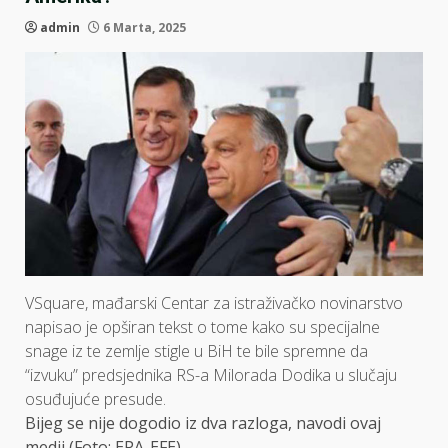
admin
6 Marta, 2025
VSquare, mađarski Centar za istraživačko novinarstvo
napisao je opširan tekst o tome kako su specijalne
snage iz te zemlje stigle u BiH te bile spremne da
“izvuku” predsjednika RS-a Milorada Dodika u slučaju
osuđujuće presude.
Bijeg se nije dogodio iz dva razloga, navodi ovaj
medij (Foto: EPA-EFE)