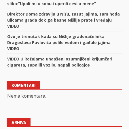
slika:”Upali mi u sobu i uperili cevi u mene”
Direktor Doma zdravlja u Nišu, zasut jajima, sam hoda
ulicama grada dok ga besne Nišlije prate i vređaju
VIDEO
Ovo je trenutak kada su Nišlije gradonačelnika
Dragoslava Pavlovića polile vodom i gađale jajima
VIDEO
VIDEO U Rožajama uhapšeni osumnjičeni krijumčari
cigareta, zapalili vozilo, napali policajce
KOMENTARI
Nema komentara.
ARHIVA