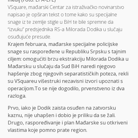
VSquare, mađarski Centar za istraživačko novinarstvo
napisao je opširan tekst o tome kako su specijalne
snage iz te zemlje stigle u BiH te bile spremne da
“izvuku” predsjednika RS-a Milorada Dodika u slučaju
osuđujuće presude.
Krajem februara, mađarske specijalne policijske
snage su raspoređene u Republiku Srpsku s tajnim
ciljem: omogućiti brzu ekstrakciju Milorada Dodika u
Mađarsku u slučaju da Sud BiH naredi njegovo
hapšenje zbog njegovih separatističkih poteza, rekli
su
VSquareu
višestruki nezavisni izvori upoznati s
operacijom.To se nije dogodilo, prvenstveno iz dva
razloga.
Prvo, iako je Dodik zaista osuđen na zatvorsku
kaznu, nije uhapšen i dobio je priliku da se žali.
Drugo, raspoređivanje i plan Mađarske su otkriveni
vlastima koje pomno prate region.