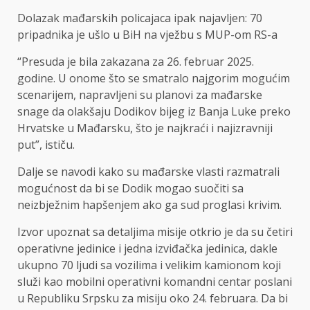
Dolazak mađarskih policajaca ipak najavljen: 70
pripadnika je ušlo u BiH na vježbu s MUP-om RS-a
“Presuda je bila zakazana za 26. februar 2025.
godine. U onome što se smatralo najgorim mogućim
scenarijem, napravljeni su planovi za mađarske
snage da olakšaju Dodikov bijeg iz Banja Luke preko
Hrvatske u Mađarsku, što je najkraći i najizravniji
put”, ističu.
Dalje se navodi kako su mađarske vlasti razmatrali
mogućnost da bi se Dodik mogao suočiti sa
neizbježnim hapšenjem ako ga sud proglasi krivim.
Izvor upoznat sa detaljima misije otkrio je da su četiri
operativne jedinice i jedna izviđačka jedinica, dakle
ukupno 70 ljudi sa vozilima i velikim kamionom koji
služi kao mobilni operativni komandni centar poslani
u Republiku Srpsku za misiju oko 24. februara. Da bi