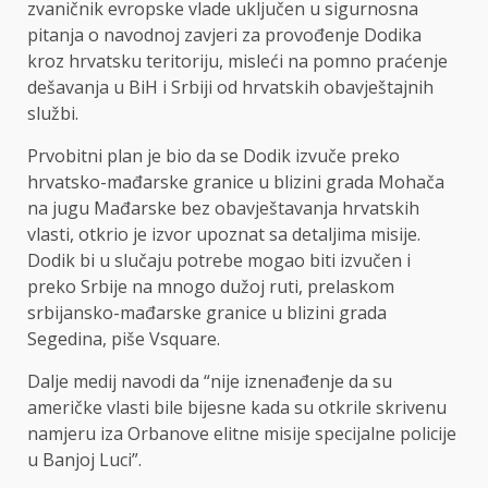
zvaničnik evropske vlade uključen u sigurnosna
pitanja o navodnoj zavjeri za provođenje Dodika
kroz hrvatsku teritoriju, misleći na pomno praćenje
dešavanja u BiH i Srbiji od hrvatskih obavještajnih
službi.
Prvobitni plan je bio da se Dodik izvuče preko
hrvatsko-mađarske granice u blizini grada Mohača
na jugu Mađarske bez obavještavanja hrvatskih
vlasti, otkrio je izvor upoznat sa detaljima misije.
Dodik bi u slučaju potrebe mogao biti izvučen i
preko Srbije na mnogo dužoj ruti, prelaskom
srbijansko-mađarske granice u blizini grada
Segedina, piše Vsquare.
Dalje medij navodi da “nije iznenađenje da su
američke vlasti bile bijesne kada su otkrile skrivenu
namjeru iza Orbanove elitne misije specijalne policije
u Banjoj Luci”.