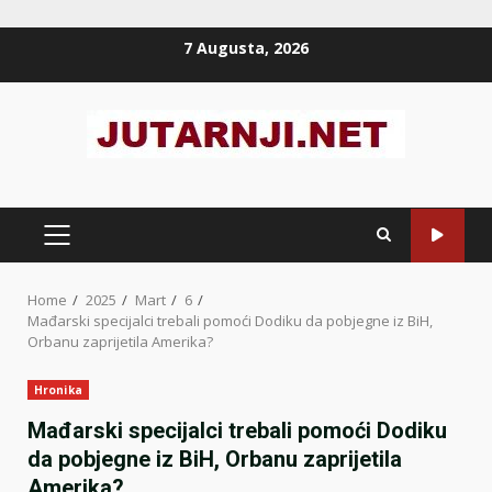
Skip
7 Augusta, 2026
to
content
PRIMARY
MENU
Home
2025
Mart
6
Mađarski specijalci trebali pomoći Dodiku da pobjegne iz BiH,
Orbanu zaprijetila Amerika?
Hronika
Mađarski specijalci trebali pomoći Dodiku
da pobjegne iz BiH, Orbanu zaprijetila
Amerika?