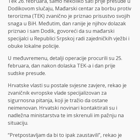
Tek 26. februara, samo nekoliko sati prije presude u
Dodikovom slučaju, Mađarski centar za borbu protiv
terorizma (TEK) zvanično je priznao prisustvo svojih
snaga u BiH. Međutim, dan ranije je njihov dolazak
priznao i sam Dodik, govoreći da su mađarski
specijalci u Republici Srpskoj radi zajedničkih vježbi i
obuke lokalne policije.
U međuvremenu, detalji operacije procurili su 25.
februara, dan nakon dolaska TEK-a i dan prije
sudske presude.
Hrvatske vlasti su postale svjesne zavjere, rekao je
zvaničnik evropske vlade specijalizovan za
sigurnosna pitanja, koji je tražio da ostane
neimenovan. Hrvatski novinari kontaktirali su i
nadležna ministarstva te im skrenuli im pažnju na
situaciju.
“Pretpostavljam da bi to ipak zaustavili”, rekao je