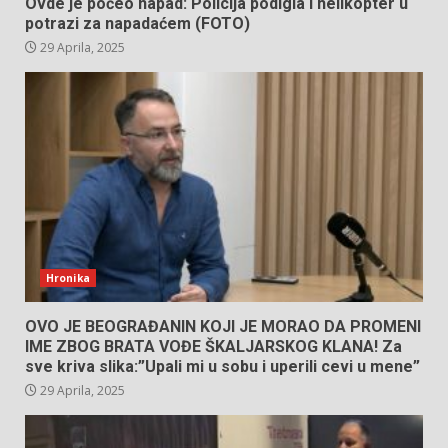
Ovde je počeo napad: Policija podigla i helikopter u
potrazi za napadaćem (FOTO)
29 Aprila, 2025
Hronika
OVO JE BEOGRAĐANIN KOJI JE MORAO DA PROMENI
IME ZBOG BRATA VOĐE ŠKALJARSKOG KLANA! Za
sve kriva slika:”Upali mi u sobu i uperili cevi u mene”
29 Aprila, 2025