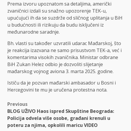
Prema izvoru upoznatom sa detaljima, američki
zvaničnici izdali su snažno upozorenje TEK-u,
upućujući ih da se suzdrže od sličnog uplitanja u BiH
u budućnosti ili rizikuju da budu isključeni iz
međunarodne saradnje.
Bh. vlasti su također uzvratili udarac Mađarskoj, što
je reakcija izazvana ne samo prisustvom TEK-a, već i
komentarima visokih zvaničnika. Ministar odbrane
BiH Zukan Helez odbio je dozvoliti slijetanje
mađarskog vojnog aviona 3. marta 2025. godine.
Ističu da je pozvan mađarski ambasador u Bosni i
Hercegovini te mu je uručena protestna nota.
Post
Previous
BLOG UŽIVO Haos ispred Skupštine Beograda:
navigation
Policija odvela više osobe, građani krenuli u
poteru za njima, opkolili maricu VIDEO